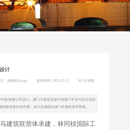
设计
s 2025、光闻化Design
|
发布时间:
2025-12-15
|
365
次浏览
中国)有限公司设计。澳门大桥是连接中国澳门半岛与氹仔岛的
用流畅的波浪形白色外观，设计灵感源自澳门依偎的海湾景致。
马建筑联营体承建，林同棪国际工