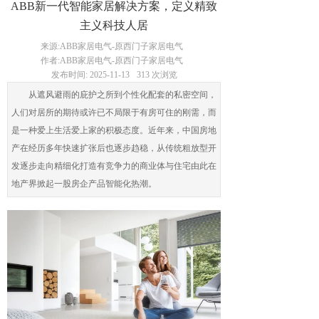
ABB新一代智能家居解决方案，定义精致
主义科技人居
来源:
ABB家居电气-原西门子家居电气
作者:
ABB家居电气-原西门子家居电气
发布时间:
2025-11-13
313
次浏览
从遮风避雨的庇护之所到个性化配套的私密空间，
人们对居所的期待或许已不局限于有房可住的刚需，而
是一种爱上生活爱上家的积极态度。近年来，中国房地
产在经历多年快速扩张后也逐步趋稳，从传统粗放型开
发逐步走向精细化打造有竞争力的商业体与住宅由此在
地产界掀起一股房企产品智能化热潮。